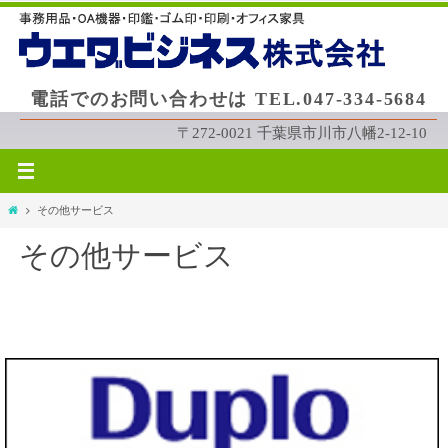
コ
ン
テ
ン
電話でのお問い合わせは TEL.047-334-5684
ツ
へ
〒272-0021 千葉県市川市八幡2-12-10
ス
キ
ッ
ホ
その他サービス
プ
ー
その他サービス
ム