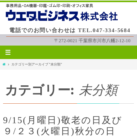
コ
ン
テ
ン
電話でのお問い合わせは TEL.047-334-5684
ツ
へ
〒272-0021 千葉県市川市八幡2-12-10
ス
キ
ッ
ホ
カテゴリー別アーカイブ "未分類"
プ
ー
ム
カテゴリー:
未分類
9/15(月曜日)敬老の日及び
９/２３(火曜日)秋分の日