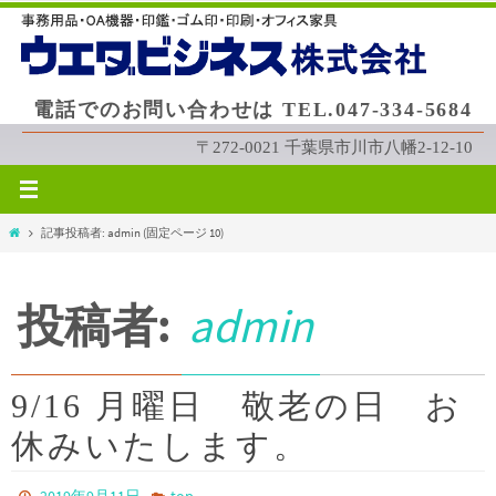
コ
ン
テ
ン
電話でのお問い合わせは TEL.047-334-5684
ツ
へ
〒272-0021 千葉県市川市八幡2-12-10
ス
キ
ッ
ホ
記事投稿者: admin
(固定ページ 10)
プ
ー
ム
投稿者:
admin
9/16 月曜日 敬老の日 お
休みいたします。