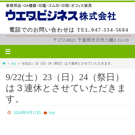
コ
ン
テ
ン
電話でのお問い合わせは TEL.047-334-5684
ツ
へ
〒272-0021 千葉県市川市八幡2-12-10
ス
キ
ッ
ホ
top
9/22(土）23（日）24（祭日）は３連休とさせていただきます。
プ
ー
9/22(土）23（日）24（祭日）
ム
は３連休とさせていただきま
す。
2018年9月17日
top