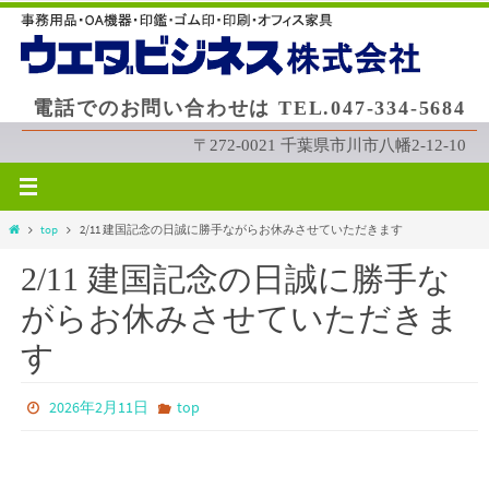
コ
ン
テ
ン
電話でのお問い合わせは TEL.047-334-5684
ツ
へ
〒272-0021 千葉県市川市八幡2-12-10
ス
キ
ッ
ホ
top
2/11 建国記念の日誠に勝手ながらお休みさせていただきます
プ
ー
2/11 建国記念の日誠に勝手な
ム
がらお休みさせていただきま
す
2026年2月11日
top