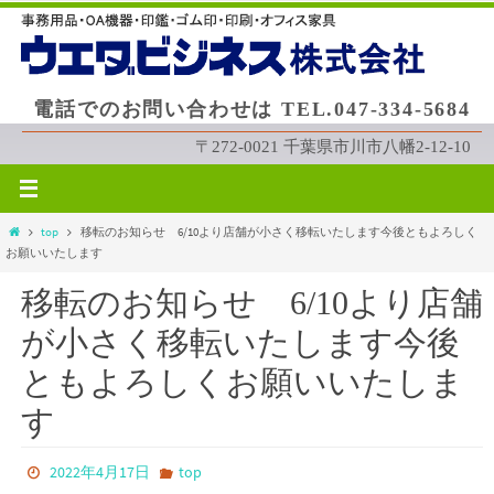
コ
ン
テ
ン
電話でのお問い合わせは TEL.047-334-5684
ツ
へ
〒272-0021 千葉県市川市八幡2-12-10
ス
キ
ッ
ホ
top
移転のお知らせ 6/10より店舗が小さく移転いたします今後ともよろしく
プ
ー
お願いいたします
ム
移転のお知らせ 6/10より店舗
が小さく移転いたします今後
ともよろしくお願いいたしま
す
2022年4月17日
top